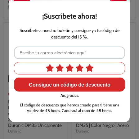
Monitor DM35
Duronic
¡Suscríbete ahora!
Suscríbete a nuestro boletín y consigue ya tu código de
descuento del 15 %.
Agotado
Agotado
Consigue un código de descuento
€43,99
€23,99
No, gracias.
Duronic DM35POLE-80
Duronic DM35SPL
El código de descuento que hemos creado para ti tiene una
Poste de 80 cm Compatible
Conector de Dos Brazos
validez de 48 horas. Caducará al cabo de 48 horas.
con Nuestra Gama de
para Soporte para Monitor
Soportes para Monitor
Compatible con el Brazo
Duronic DM35 Únicamente
DM35 | Color Negro | Acero
Duronic
Duronic