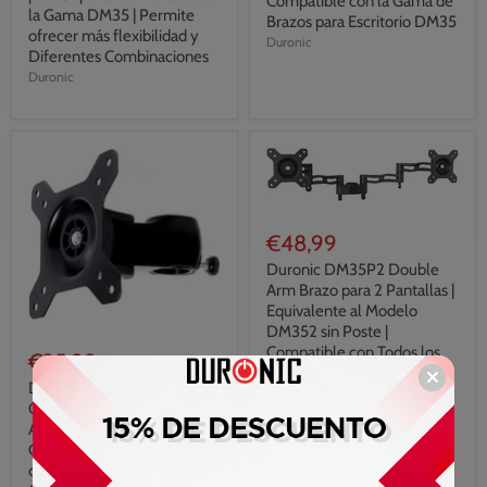
Compatible con la Gama de
la Gama DM35 | Permite
Brazos para Escritorio DM35
ofrecer más flexibilidad y
Duronic
Diferentes Combinaciones
Duronic
€48,99
Duronic DM35P2 Double
Arm Brazo para 2 Pantallas |
Equivalente al Modelo
DM352 sin Poste |
Compatible con Todos los
€25,99
Postes
Duronic DM35 VESA Head
Duronic
Cabezal Suplementario para
Ajuste de Pantalla |
Compatible con Las Gamas
de Brazo de Escritorio para