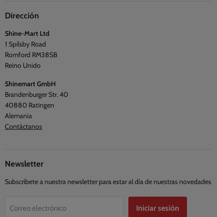
Información de envío
Síguenos
Viajes y exterior
Dirección
Preguntas frecuentes
Blogs
Shine-Mart Ltd
Política de privacidad
Opiniones
1 Spilsby Road
Términos y condiciones
Romford RM38SB
Reino Unido
Shinemart GmbH
Brandenburger Str. 40
40880 Ratingen
Alemania
Contáctanos
Newsletter
Subscríbete a nuestra newsletter para estar al día de nuestras novedades
Iniciar sesión
Correo electrónico