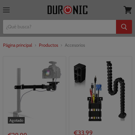
Menú
Ver
mi
cesta
Página principal
Productos
Accesorios
Agotado
€33,99