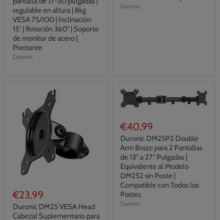
pantalla de 17-30 pulgadas |
Duronic
regulable en altura | 8kg
VESA 75/100 | Inclinación
15° | Rotación 360° | Soporte
de monitor de acero |
Pivotante
Duronic
€40,99
Duronic DM25P2 Double
Arm Brazo para 2 Pantallas
de 13" a 27" Pulgadas |
Equivalente al Modelo
DM252 sin Poste |
Compatible con Todos los
€23,99
Postes
Duronic
Duronic DM25 VESA Head
Cabezal Suplementario para