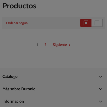
Productos
Ordenar según
1
2
Siguiente
Catálogo
Oficina
Más sobre Duronic
Hogar
Acerca de Duronic
Cocina
Información
La Fundación Duronic
Salud