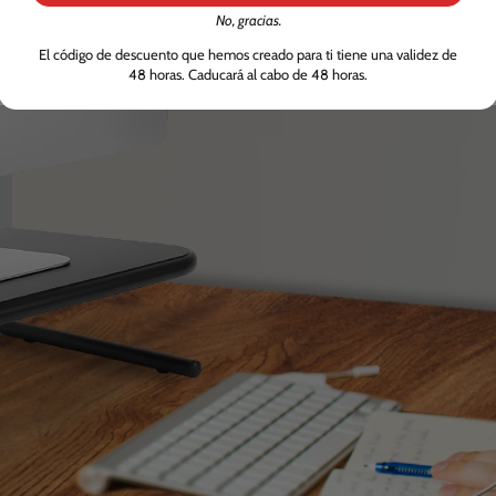
Las dimensiones de la plataforma de este soporte
Ot
No, gracias.
y
son de 37.5 x 24 centímetros. El espacio que hay en
i
El código de descuento que hemos creado para ti tiene una validez de
c.
el hueco es de 35 x 24 x 11 centímetros.
ca
48 horas. Caducará al cabo de 48 horas.