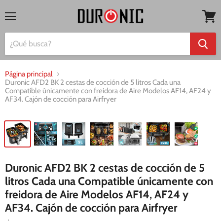
Menú
Ver
mi
cesta
Página principal
Duronic AFD2 BK 2 cestas de cocción de 5 litros Cada una
Compatible únicamente con freidora de Aire Modelos AF14, AF24 y
AF34. Cajón de cocción para Airfryer
Duronic AFD2 BK 2 cestas de cocción de 5
litros Cada una Compatible únicamente con
freidora de Aire Modelos AF14, AF24 y
AF34. Cajón de cocción para Airfryer