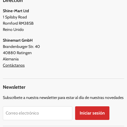
Dirección
Preguntas frecuentes
Blogs
Shine-Mart Ltd
Política de privacidad
Opiniones
1 Spilsby Road
Términos y condiciones
Romford RM38SB
Reino Unido
Shinemart GmbH
Brandenburger Str. 40
40880 Ratingen
Alemania
Contáctanos
Newsletter
Subscríbete a nuestra newsletter para estar al día de nuestras novedades
Iniciar sesión
Correo electrónico