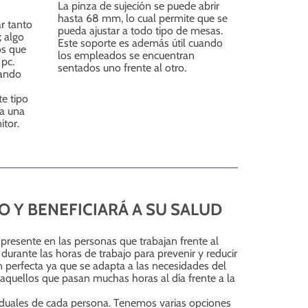
La pinza de sujeción se puede abrir
hasta 68 mm, lo cual permite que se
r tanto
pueda ajustar a todo tipo de mesas.
; algo
Este soporte es además útil cuando
os que
los empleados se encuentran
 pc.
sentados uno frente al otro.
uando
te tipo
ta una
itor.
 Y BENEFICIARÁ A SU SALUD
resente en las personas que trabajan frente al
urante las horas de trabajo para prevenir y reducir
 perfecta ya que se adapta a las necesidades del
 aquellos que pasan muchas horas al día frente a la
iduales de cada persona. Tenemos varias opciones