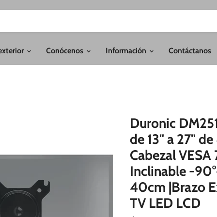
exterior
Conócenos
Información
Contáctanos
Duronic DM251
de 13" a 27" de
Cabezal VESA 7
Inclinable -90°
40cm |Brazo Ex
TV LED LCD