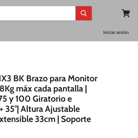
Ver
mi
cesta
Iniciar sesión
X3 BK Brazo para Monitor
 8Kg máx cada pantalla |
5 y 100 Giratorio e
+ 35°| Altura Ajustable
tensible 33cm | Soporte