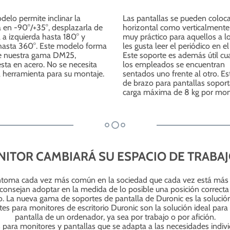
delo permite inclinar la
Las pantallas se pueden coloca
a en -90°/+35°, desplazarla de
horizontal como verticalmente
 a izquierda hasta 180° y
muy práctico para aquellos a l
 hasta 360°. Este modelo forma
les gusta leer el periódico en el
e nuestra gama DM25,
Este soporte es además útil c
ta en acero. No se necesita
los empleados se encuentran
 herramienta para su montaje.
sentados uno frente al otro. Es
de brazo para pantallas sopor
carga máxima de 8 kg por mon
ITOR CAMBIARÁ SU ESPACIO DE TRABAJO
ntoma cada vez más común en la sociedad que cada vez está más p
consejan adoptar en la medida de lo posible una posición correcta d
o. La nueva gama de soportes de pantalla de Duronic es la solución
tes para monitores de escritorio Duronic son la solución ideal para
pantalla de un ordenador, ya sea por trabajo o por afición.
para monitores y pantallas que se adapta a las necesidades indiv