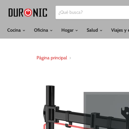
Cocina
Oficina
Hogar
Salud
Viajes y 
Página principal