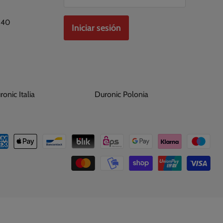
 40
Iniciar sesión
uronic Italia
Duronic Polonia