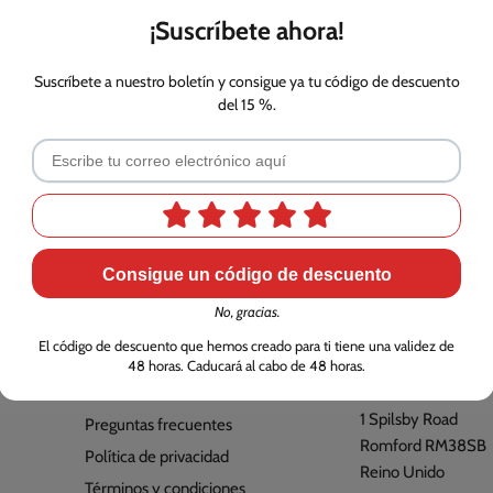
s un lavavajillas pequeño silencioso, perfecto para cocinas abierta
¡Suscríbete ahora!
luye función de secado que deja la vajilla lista para usar tras el
Suscríbete a nuestro boletín y consigue ya tu código de descuento
y permitiendo visualizar el proceso de lavado. También cuenta con
del 15 %.
Consigue un código de descuento
No, gracias.
El código de descuento que hemos creado para ti tiene una validez de
Información
Dirección
48 horas. Caducará al cabo de 48 horas.
Información de envío
Shine-Mart Ltd
1 Spilsby Road
Preguntas frecuentes
Romford RM38SB
Política de privacidad
Reino Unido
Términos y condiciones