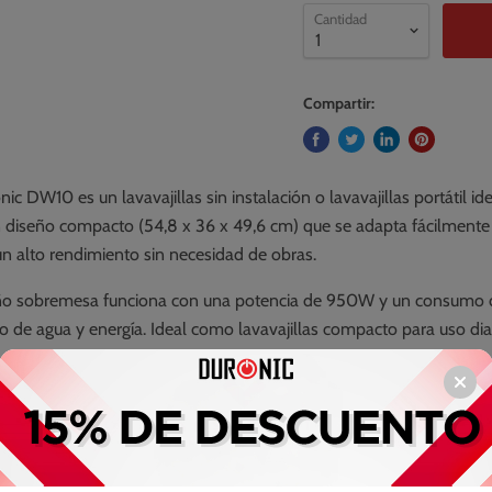
Cantidad
Compartir:
10 es un lavavajillas sin instalación o lavavajillas portátil ide
 diseño compacto (54,8 x 36 x 49,6 cm) que se adapta fácilmente a 
n alto rendimiento sin necesidad de obras.
remesa funciona con una potencia de 950W y un consumo de agua 
 de agua y energía. Ideal como lavavajillas compacto para uso diar
programas de lavado: normal, eco, rápido, intensivo y frutas. Este
dad incrustada. El programa eco permite ahorrar agua y electricidad
uipado con un sistema de doble brazo de pulverización (superi