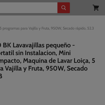
Ver
mi
cesta
 5 programas para Vajilla y Fruta, 950W, Secado rápido, 52.3
BK Lavavajillas pequeño -
rtatil sin Instalacion, Mini
ompacto, Maquina de Lavar Loiça, 5
a Vajilla y Fruta, 950W, Secado
B