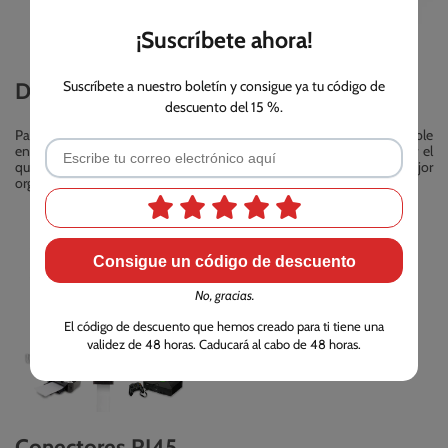
¡Suscríbete ahora!
Diferentes colores y tamaños
Suscríbete a nuestro boletín y consigue ya tu código de
descuento del 15 %.
Pasate a la vida a color. Nuestra gama de cables CAT8 está disponible
en 5 colores diferentes y varios tamaños para que puedas escoger el
que mejor se adapte a tus necesidades. Podrás alcanzar una mejor
organización al asignar un color para cada aparato.
Consigue un código de descuento
No, gracias.
El código de descuento que hemos creado para ti tiene una
validez de 48 horas. Caducará al cabo de 48 horas.
Conectores RJ45