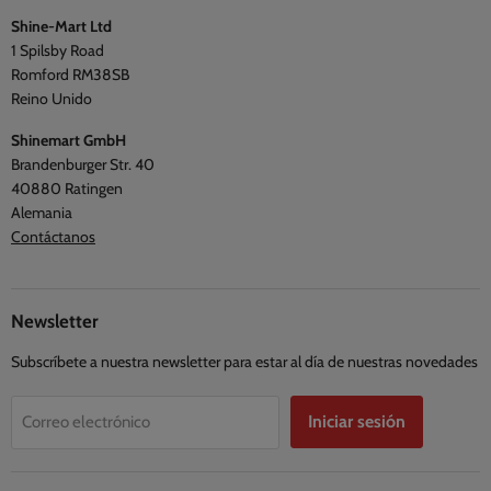
Blogs
Shine-Mart Ltd
Política de privacidad
Opiniones
1 Spilsby Road
Términos y condiciones
Romford RM38SB
Reino Unido
Shinemart GmbH
Brandenburger Str. 40
40880 Ratingen
Alemania
Contáctanos
Newsletter
Subscríbete a nuestra newsletter para estar al día de nuestras novedades
Iniciar sesión
Correo electrónico