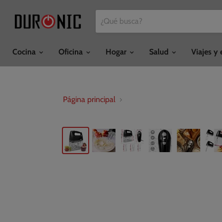
Cocina
Oficina
Hogar
Salud
Viajes y 
Página principal