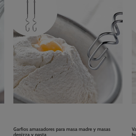
Garfios amasadores para masa madre y masas
Va
depizza y pasta
h