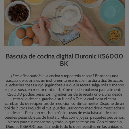
Báscula de cocina digital Duronic KS6000
BK
¿Eres aficionado/a a la cocina y repostería casera? Entonces una
báscula de cocina es un instrumento esencial en tu día a día. Se acabó
el echar las cosas a ojo, jugándotela a que la receta salga más o menos
espesa, sosa, en menor cantidad… Con nuestra balanza para alimentos
KS6000 podrás pesar los ingredientes de tu receta uno a uno desde
cero si lo deseas, gracias a su función Tara la cual evita el estar
cambiando de recipientes de medición continuamente. Dispone de un
bol de 2 litros incluido el cual puedes usar como medidor o mezclador si
lo deseas. Pero son muchos más los usos de esta báscula de cocina,
puedes pesar objetos de hasta 5 kilos como joyas, paquetes pequeños,
pienso para tus mascotas, y todo lo que se te ocurra. Con el modelo
Duronic KS6000 podrás medir todo lo que necesites en las unidades