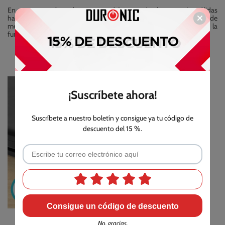
En cuanto a qué puedes pesar, podrás pesar desde sustancias sólidas
hasta líquidas. La KS6000 permite pesar en varias unidades de
medida: gramos, libras, mililitros y onzas fluidas. Además, con la
función tara te será más fácil realizar recetas.
¡Suscríbete ahora!
Suscríbete a nuestro boletín y consigue ya tu código de
descuento del 15 %.
Consigue un código de descuento
No, gracias.