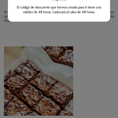
Batería
El código de descuento que hemos creado para ti tiene una
Esta báscula funciona mediante pilas, 2 de tipo AAA. La báscula se
validez de 48 horas. Caducará al cabo de 48 horas.
apaga automaticamente a los 60 segundos de inutilización. La báscula
dispone de almohadillas antideslizamiento.