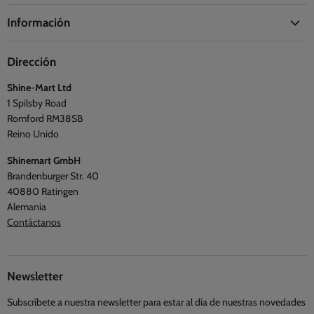
Acerca de Duronic
Cocina
Información
La Fundación Duronic
Salud
Información de envío
Síguenos
Viajes y exterior
Dirección
Preguntas frecuentes
Blogs
Shine-Mart Ltd
Política de privacidad
Opiniones
1 Spilsby Road
Términos y condiciones
Romford RM38SB
Reino Unido
Shinemart GmbH
Brandenburger Str. 40
40880 Ratingen
Alemania
Contáctanos
Newsletter
Subscríbete a nuestra newsletter para estar al día de nuestras novedades