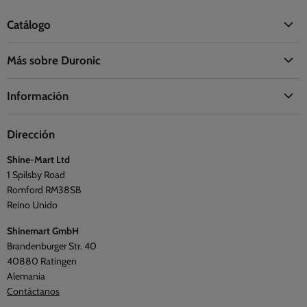
Catálogo
Oficina
Más sobre Duronic
Hogar
Acerca de Duronic
Cocina
Información
La Fundación Duronic
Salud
Información de envío
Síguenos
Viajes y exterior
Dirección
Preguntas frecuentes
Blogs
Shine-Mart Ltd
Política de privacidad
Opiniones
1 Spilsby Road
Términos y condiciones
Romford RM38SB
Reino Unido
Shinemart GmbH
Brandenburger Str. 40
40880 Ratingen
Alemania
Contáctanos