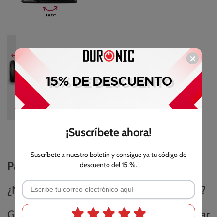
¡Suscríbete ahora!
Suscríbete a nuestro boletín y consigue ya tu código de
Para proyectores de cualquier tipo de tiro
descuento del 15 %.
¿Necesitas cambiar la distribución de la sala?
Gracias a su giro de 360° grados, podrás rotar