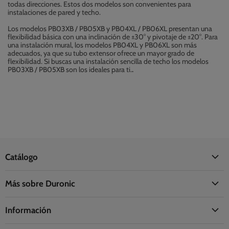
todas direcciones. Estos dos modelos son convenientes para
instalaciones de pared y techo.
Los modelos PB03XB / PB05XB y PB04XL / PB06XL presentan una
flexibilidad básica con una inclinación de ±30° y pivotaje de ±20°. Para
una instalación mural, los modelos PB04XL y PB06XL son más
adecuados, ya que su tubo extensor ofrece un mayor grado de
flexibilidad. Si buscas una instalación sencilla de techo los modelos
PB03XB / PB05XB son los ideales para ti.
.
Catálogo
Oficina
Más sobre Duronic
Hogar
Acerca de Duronic
Cocina
Información
La Fundación Duronic
Salud
Información de envío