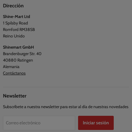
Síguenos
Viajes y exterior
Dirección
Preguntas frecuentes
Blogs
Shine-Mart Ltd
Política de privacidad
Opiniones
1 Spilsby Road
Términos y condiciones
Romford RM38SB
Reino Unido
Shinemart GmbH
Brandenburger Str. 40
40880 Ratingen
Alemania
Contáctanos
Newsletter
Subscríbete a nuestra newsletter para estar al día de nuestras novedades
Iniciar sesión
Correo electrónico