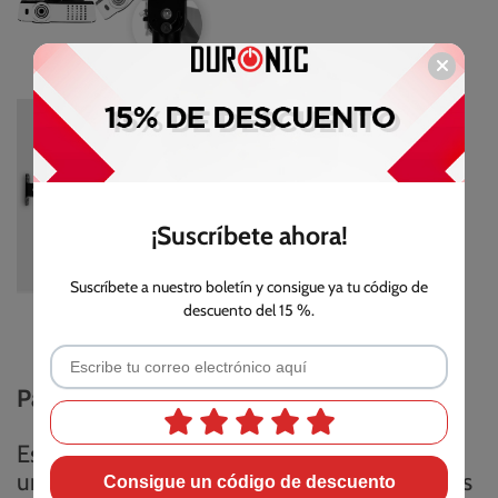
¡Suscríbete ahora!
Suscríbete a nuestro boletín y consigue ya tu código de
descuento del 15 %.
Para proyectores de cualquier tipo de tiro
Este soporte para proyector pequeño tiene
un ángulo de inclinación de 180° que puedes
Consigue un código de descuento