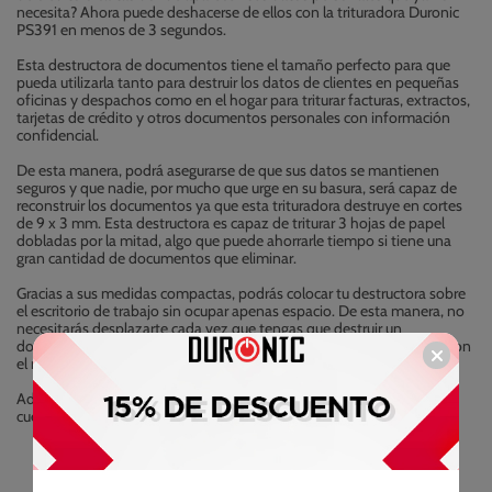
necesita? Ahora puede deshacerse de ellos con la trituradora Duronic
PS391 en menos de 3 segundos.
Esta destructora de documentos tiene el tamaño perfecto para que
pueda utilizarla tanto para destruir los datos de clientes en pequeñas
oficinas y despachos como en el hogar para triturar facturas, extractos,
tarjetas de crédito y otros documentos personales con información
confidencial.
De esta manera, podrá asegurarse de que sus datos se mantienen
seguros y que nadie, por mucho que urge en su basura, será capaz de
reconstruir los documentos ya que esta trituradora destruye en cortes
de 9 x 3 mm. Esta destructora es capaz de triturar 3 hojas de papel
dobladas por la mitad, algo que puede ahorrarle tiempo si tiene una
gran cantidad de documentos que eliminar.
Gracias a sus medidas compactas, podrás colocar tu destructora sobre
el escritorio de trabajo sin ocupar apenas espacio. De esta manera, no
necesitarás desplazarte cada vez que tengas que destruir un
documento. Su base equilibrada evitará que la destructora se caiga con
el movimiento normal de trabajo.
Además, no debe preocuparse por estar vaciandola cada 2x3, ya que
cuenta con una papelera de 5 l de capacidad incorporada.