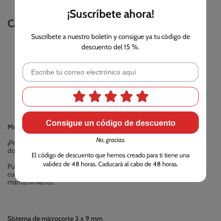
¡Suscríbete ahora!
Características PS391
Suscríbete a nuestro boletín y consigue ya tu código de
descuento del 15 %.
Consigue un código de descuento
Motor de 500W de potencia
No, gracias.
¡Pequeñita pero matona! Su potente motor le permite destruir
documentos en cuestión de segundos.
El código de descuento que hemos creado para ti tiene una
validez de 48 horas. Caducará al cabo de 48 horas.
Puede triturar papeles durante 2 minutos seguidos, pero teniendo en
cuenta que deberá dejarla reposar 30 minutos para asegurar su
mantenimiento.
Sistema de microcorte 3 x 9 mm