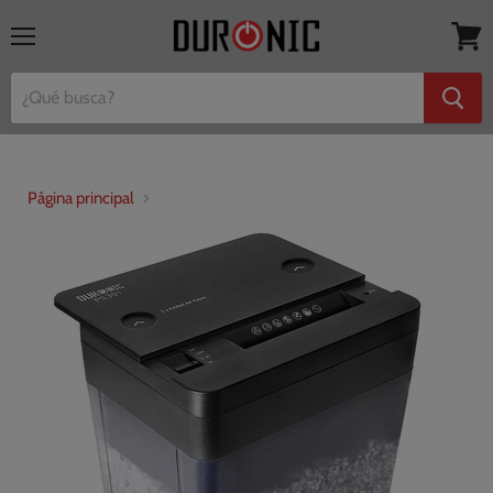
Menú
Ver
mi
cesta
Página principal