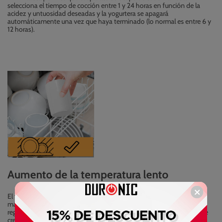
selecciona el tiempo de cocción entre 1 y 24 horas en función de la
acidez y untuosidad deseadas y la yogurtera se apagará
automáticamente una vez que haya terminado (lo normal es entre 6 y
12 horas).
Aumento de la temperatura lento
El truco para hacer yogur casero es ir usando calor poco a poco. Esta
máquina para hacer yogures va subiendo la temperatura de manera
regular hasta alcanzar los 38 grados. De esta manera el yogur se hace
cremoso y consistente pero suave.