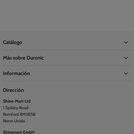
Catálogo
Oficina
Más sobre Duronic
Hogar
Acerca de Duronic
Cocina
Información
La Fundación Duronic
Salud
Información de envío
Síguenos
Viajes y exterior
Dirección
Preguntas frecuentes
Blogs
Shine-Mart Ltd
Política de privacidad
Opiniones
1 Spilsby Road
Términos y condiciones
Romford RM38SB
Reino Unido
Shinemart GmbH