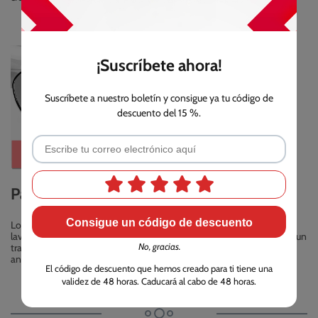
¡Suscríbete ahora!
Suscríbete a nuestro boletín y consigue ya tu código de
descuento del 15 %.
Partes aptas para lavavajillas
Consigue un código de descuento
Los vasos y sus tapas se pueden limpiar tanto a mano como en el
lavavajillas. Por otra parte, para limpiar la máquina, tan solo necesita un
No, gracias.
trapo húmedo, agua y un poco de jabón. Asegúrese de secarla bien
antes de volver a usarla.
El código de descuento que hemos creado para ti tiene una
validez de 48 horas. Caducará al cabo de 48 horas.