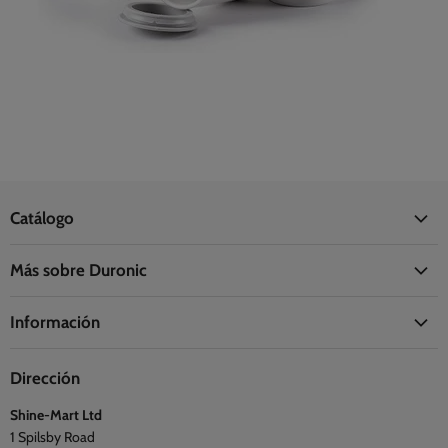
Catálogo
Oficina
Más sobre Duronic
Hogar
Acerca de Duronic
Cocina
Información
La Fundación Duronic
Salud
Información de envío
Síguenos
Viajes y exterior
Dirección
Preguntas frecuentes
Blogs
Shine-Mart Ltd
Política de privacidad
Opiniones
1 Spilsby Road